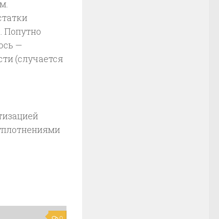
м.
статки
. Попутно
ось —
сти (случается
тизацией
 уплотнениями
0