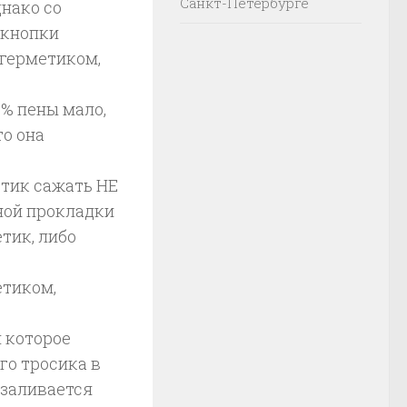
Санкт-Петербурге
днако со
 кнопки
 герметиком,
0% пены мало,
то она
етик сажать НЕ
ной прокладки
тик, либо
етиком,
и которое
го тросика в
 заливается