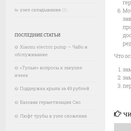
ге
узел складывания
(5)
Мо
за
про
до
ПОСЛЕДНИЕ СТАТЬИ
ред
Xiaomi electric pump — ЧаВо и
обслуживание
Что о
«Тупые» вопросы к закупке
за
ячеек
за
пе
Поддержка крыла за 49 рублей
Базовая герметизация Сяо
ЧИ
Люфт трубы в узле сложения.