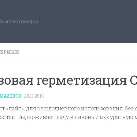
б сяокатоводов
УБРИКИ
зовая герметизация 
MAZEROR
·
28.11.2019
т «лайт», для каждодневного использования, без
остей. Выдерживает езду в ливень и аккуратную 
.