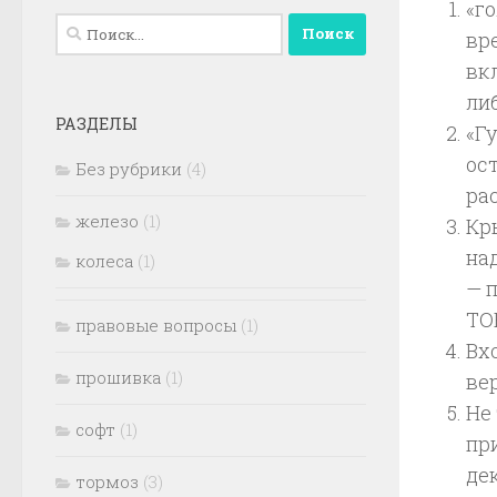
«го
Найти:
вр
вк
ли
РАЗДЕЛЫ
«Гу
ос
Без рубрики
(4)
ра
железо
(1)
Кр
на
колеса
(1)
— 
ТО
правовые вопросы
(1)
Вх
прошивка
(1)
вер
Не
софт
(1)
пр
де
тормоз
(3)