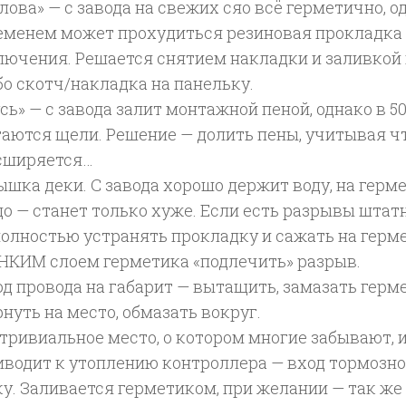
лова» — с завода на свежих сяо всё герметично, о
еменем может прохудиться резиновая прокладка
лючения. Решается снятием накладки и заливкой
бо скотч/накладка на панельку.
сь» — с завода залит монтажной пеной, однако в 5
таются щели. Решение — долить пены, учитывая ч
сширяется…
ышка деки. С завода хорошо держит воду, на герм
до — станет только хуже. Если есть разрывы штат
полностью устранять прокладку и сажать на герме
НКИМ слоем герметика «подлечить» разрыв.
од провода на габарит — вытащить, замазать герм
нуть на место, обмазать вокруг.
 тривиальное место, о котором многие забывают, 
иводит к утоплению контроллера — вход тормозно
ку. Заливается герметиком, при желании — так же