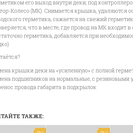
рметиком его выход внутри деки, под контроллеро
тор-Колесо (МК). Снимается крышка, удаляются о
водского герметика, сажается на свежий герметик
веряется, что в месте, где провод на МК входит в 
статочно герметика, добавляется при необходимо
ко).
стаётся?
мена крышки деки на «усиленную» с полной герме
мена подшипников на нормальные, с резиновыми
ренос провода габарита в подкрылок
ТАЙТЕ ТАКЖЕ:
0
0