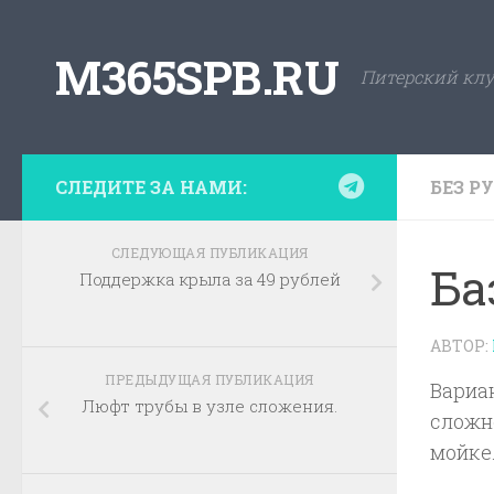
Skip to content
M365SPB.RU
Питерский клу
СЛЕДИТЕ ЗА НАМИ:
БЕЗ Р
СЛЕДУЮЩАЯ ПУБЛИКАЦИЯ
Ба
Поддержка крыла за 49 рублей
АВТОР:
ПРЕДЫДУЩАЯ ПУБЛИКАЦИЯ
Вариан
Люфт трубы в узле сложения.
сложн
мойке