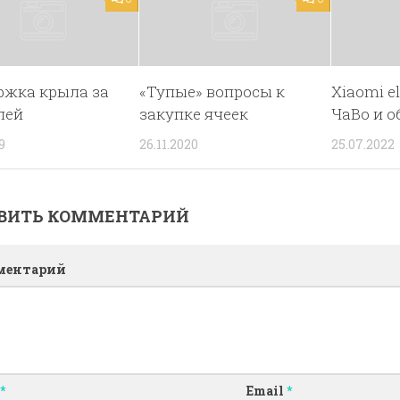
ржка крыла за
«Тупые» вопросы к
Xiaomi e
лей
закупке ячеек
ЧаВо и 
9
26.11.2020
25.07.2022
ВИТЬ КОММЕНТАРИЙ
ментарий
*
Email
*