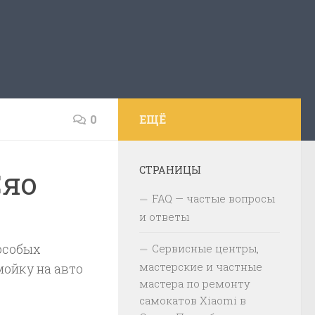
0
ЕЩЁ
СТРАНИЦЫ
Сяо
FAQ — частые вопросы
и ответы
 особых
Сервисные центры,
мастерские и частные
мойку на авто
мастера по ремонту
самокатов Xiaomi в