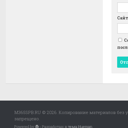
Сай
С
посл
M365SPB.RU © 2026. Копирование материалов без у
запрещено.
Powered by
- Разработан в
тема Hueman