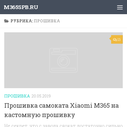
M365SPB.RU
Skip to content
РУБРИКА:
ПРОШИВКА
13
ПРОШИВКА
20.05.2019
Прошивка самоката Xiaomi M365 на
кастомную прошивку
Не секрет, что с завода сяокат достаточно сильно