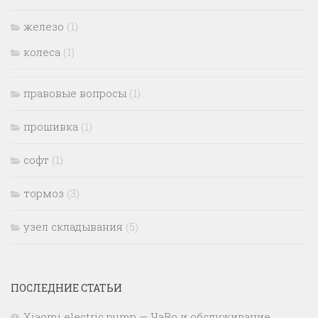
железо
(1)
колеса
(1)
правовые вопросы
(1)
прошивка
(1)
софт
(1)
тормоз
(3)
узел складывания
(5)
ПОСЛЕДНИЕ СТАТЬИ
Xiaomi electric pump — ЧаВо и обслуживание